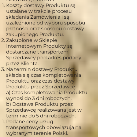
Koszty dostawy Produktu są
ustalane w trakcie procesu
składania Zamówienia i są
uzależnione od wyboru sposobu
płatności oraz sposobu dostawy
zakupionego Produktu.
Zakupione w Sklepie
Internetowym Produkty są
dostarczane transportem
Sprzedawcy pod adres podany
przez Klienta.
Na termin dostawy Produktu
składa się czas kompletowania
Produktu oraz czas dostawy
Produktu przez Sprzedawcę:
a) Czas kompletowania Produktu
wynosi do 3 dni roboczych.
b) Dostawa Produktu przez
Sprzedawcę realizowana jest w
terminie do 5 dni roboczych.
Podane ceny usług
transportowych obowiązują na
wybranym terenie Polski.