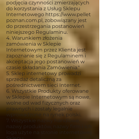
podjęcia czynności zmierzających
do korzystania z Usług Sklepu
Internetowego
https://www.pellet
poznan.com.pl
, zobowiązany jest
do przestrzegania postanowień
niniejszego Regulaminu.
4. Warunkiem złożenia
zamówienia w Sklepie
Internetowym przez Klienta jest
zapoznanie się z Regulaminem i
akceptacja jego postanowień w
czasie składania Zamówienia."
5. Sklep internetowy prowadzi
sprzedaż detaliczną za
pośrednictwem sieci Internet.
6. Wszystkie Produkty oferowane
w Sklepie Internetowym są nowe,
wolne od wad fizycznych oraz
prawnych i zostały legalnie
wprowadzone na rynek polski.
7. Wszystkie nazwy handlowe,
nazwy produktów, nazwy firm i ich
loga użyte na stronie internetowej
Sklepu