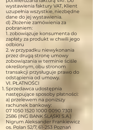
potwierdzana fakturą VAT. Do
wystawienia faktury VAT, Klient
uzupełnia wszystkie, niezbędne
dane do jej wystawienia.
d) Złożenie zamówienia za
pobraniem:
1. zobowiązuje konsumenta do
zapłaty za produkt w chwili jego
odbioru
2. w przypadku niewykonania
przez drugą stronę umowy
zobowiązania w terminie ściśle
określonym, obu stronom
transakcji przysługuje prawo do
odstąpienia od umowy.
VI. PŁATNOŚCI
Sprzedawca udostępnia
następujące sposoby płatności:
a) przelewem na poniższy
rachunek bankowy:
07 1050 1520 1000
0090 7301
2586
(ING BANK ŚLĄSKI S.A.)
Nigrum Aleksander Frankiewicz
os. Polan 52/7, 61-253 Poznań