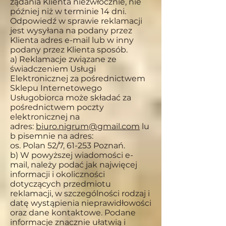
żądania Klienta niezwłocznie, nie
później niż w terminie 14 dni.
Odpowiedź w sprawie reklamacji
jest wysyłana na podany przez
Klienta adres e-mail lub w inny
podany przez Klienta sposób.
a) Reklamacje związane ze
świadczeniem Usługi
Elektronicznej za pośrednictwem
Sklepu Internetowego
Usługobiorca może składać za
pośrednictwem poczty
elektronicznej na
adres:
biuro.nigrum@gmail.com
lu
b pisemnie na adres:
os. Polan 52/7, 61-253 Poznań.
b) W powyższej wiadomości e-
mail, należy podać jak najwięcej
informacji i okoliczności
dotyczących przedmiotu
reklamacji, w szczególności rodzaj i
datę wystąpienia nieprawidłowości
oraz dane kontaktowe. Podane
informacje znacznie ułatwią i