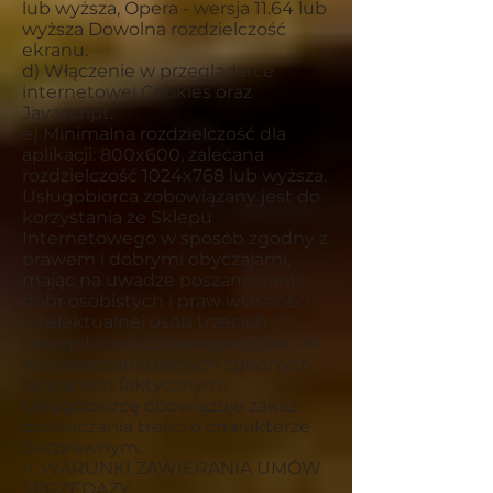
lub wyższa, Opera - wersja 11.64 lub
wyższa Dowolna rozdzielczość
ekranu.
d) Włączenie w przeglądarce
internetowej Cookies oraz
Javascript.
e) Minimalna rozdzielczość dla
aplikacji: 800x600, zalecana
rozdzielczość 1024x768 lub wyższa.
Usługobiorca zobowiązany jest do
korzystania ze Sklepu
Internetowego w sposób zgodny z
prawem i dobrymi obyczajami,
mając na uwadze poszanowanie
dóbr osobistych i praw własności
intelektualnej osób trzecich.
Usługobiorca zobowiązany jest do
wprowadzania danych zgodnych
ze stanem faktycznym.
Usługobiorcę obowiązuje zakaz
dostarczania treści o charakterze
bezprawnym.
V. WARUNKI ZAWIERANIA UMÓW
SPRZEDAŻY