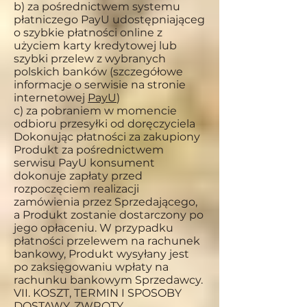
b) za pośrednictwem systemu
płatniczego PayU udostępniająceg
o szybkie płatności online z
użyciem karty kredytowej lub
szybki przelew z wybranych
polskich banków (szczegółowe
informacje o serwisie na stronie
internetowej
PayU
)
c) za pobraniem w momencie
odbioru przesyłki od doręczyciela
Dokonując płatności za zakupiony
Produkt za pośrednictwem
serwisu PayU konsument
dokonuje zapłaty przed
rozpoczęciem realizacji
zamówienia przez Sprzedającego,
a Produkt zostanie dostarczony po
jego opłaceniu. W przypadku
płatności przelewem na rachunek
bankowy, Produkt wysyłany jest
po zaksięgowaniu wpłaty na
rachunku bankowym Sprzedawcy.
VII. KOSZT, TERMIN I SPOSOBY
DOSTAWY, ZWROTY