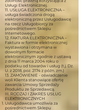
zdolność prawną korzystająca z
Usługi Elektronicznej.
11. USŁUGA ELEKTRONICZNA –
usługa świadczona drogą
elektroniczną przez Usługodawcę
na rzecz Usługobiorcy za
pośrednictwem Sklepu
Internetowego.
12. FAKTURA ELEKTRONICZNA –
Faktura w formie elektronicznej
wystawiona i otrzymana w
dowolnym formacie
elektronicznym zgodnie z ustawą
z dnia 11 marca 2004 roku o
podatku od towarów i usług (t.j. Dz.
U. z 2018, poz. 2174 z późn. zm.)
13. ZAMÓWIENIE - oświadczenie
woli Klienta stanowiące ofertę
zawarcia Umowy Sprzedaży
Produktu ze Sprzedawcą.
III. RODZAJ I ZAKRES USŁUG
ELEKTRONICZNYCH
Usługodawca umożliwia za
pośrednictwem Sklepu