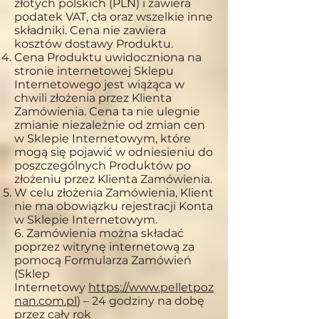
złotych polskich (PLN) i zawiera
podatek VAT, cła oraz wszelkie inne
składniki. Cena nie zawiera
kosztów dostawy Produktu.
Cena Produktu uwidoczniona na
stronie internetowej Sklepu
Internetowego jest wiążąca w
chwili złożenia przez Klienta
Zamówienia. Cena ta nie ulegnie
zmianie niezależnie od zmian cen
w Sklepie Internetowym, które
mogą się pojawić w odniesieniu do
poszczególnych Produktów po
złożeniu przez Klienta Zamówienia.
W celu złożenia Zamówienia, Klient
nie ma obowiązku rejestracji Konta
w Sklepie Internetowym.
6. Zamówienia można składać
poprzez witrynę internetową za
pomocą Formularza Zamówień
(Sklep
Internetowy
https://
www.pelletpoz
nan.com.pl
) – 24 godziny na dobę
przez cały rok