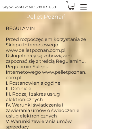
Szybki kontakt tel.:
509 831 850
Pellet Poznań
REGULAMIN
Przed rozpoczęciem korzystania ze
Sklepu Internetowego
www.pelletpoznan.com.pl
,
Usługobiorcy są zobowiązani
zapoznać się z treścią Regulaminu.
Regulamin Sklepu
Internetowego
www.pelletpoznan.
com.pl
I. Postanowienia ogólne
II. Definicje
III. Rodzaj i zakres usług
elektronicznych
IV. Warunki świadczenia i
zawierania umów o świadczenie
usług elektronicznych
V. Warunki zawierania umów
sprzedaży