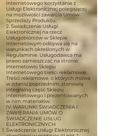
Internetowego korzystanie z
Usługi Elektronicznej polegającej
na możliwości zawarcia Umów
Sprzedaży Produktu.
2. Świadczenie Usługi
Elektronicznej na rzecz
Usługobiorców w Sklepie
Internetowym odbywa się na
warunkach określonych w
Regulaminie. Usługodawca ma
prawo zamieszczać na stronie
internetowej Sklepu
Internetowego treści reklamowe.
Treści reklamowe, o których mowa
w zdaniu poprzednim, stanowią
integralną część Sklepu
Internetowego i prezentowanych
w nim materiałów.
IV. WARUNKI ŚWIADCZENIA I
ZAWIERANIA UMÓW O
ŚWIADCZENIE USŁUG
ELEKTRONICZNYCH
Świadczenie Usługi Elektronicznej
określonej w rozdziale III pkt. 1