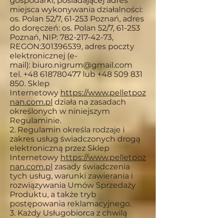
gospodarki, posiadającej adres
miejsca wykonywania działalności:
os. Polan 52/7, 61-253 Poznań, adres
do doręczeń: os. Polan 52/7, 61-253
Poznań, NIP: 782-217-42-73,
REGON:301396539, adres poczty
elektronicznej (e-
mail): biuro.nigrum@gmail.com
tel. +48 618780477 lub +48 509 831
850. Sklep
Internetowy
https://
www.pelletpoz
nan.com.pl
działa na zasadach
określonych w niniejszym
Regulaminie.
2. Regulamin określa rodzaje i
zakres usług świadczonych drogą
elektroniczną przez Sklep
Internetowy
https://
www.pelletpoz
nan.com.pl
zasady świadczenia
tych usług, warunki zawierania i
rozwiązywania Umów Sprzedaży
Produktu, a także tryb
postępowania reklamacyjnego.
3. Każdy Usługobiorca z chwilą