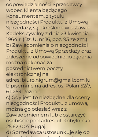
odpowiedzialności Sprzedawcy
wobec Klienta będącego
Konsumentem, z tytułu
niezgodności Produktu z Umową
Sprzedaży, są określone w ustawie
Kodeks cywilny z dnia 23 kwietnia
1964 r. (Dz. U. nr 16, poz. 93 ze zm.)
b) Zawiadomienia o niezgodności
Produktu z Umową Sprzedaży oraz
zgłoszenie odpowiedniego żądania
można dokonać za
pośrednictwem poczty
elektronicznej na
adres:
biuro.nigrum@gmail.com
lu
b pisemnie na adres: os. Polan 52/7,
61-253 Poznań.
c) Gdy jest to niezbędne dla oceny
niezgodności Produktu z umową,
można go odesłać wraz z
Zawiadomieniem lub dostarczyć
osobiście pod adres: ul. Kobylnicka
25,62-007 Bugaj.
d) Sprzedawca ustosunkuje się do