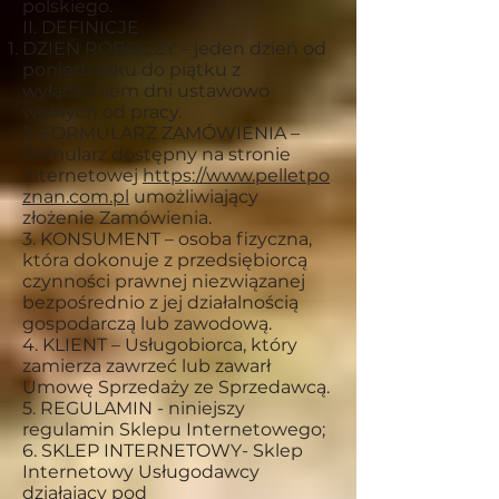
polskiego.
II. DEFINICJE
DZIEŃ ROBOCZY – jeden dzień od
poniedziałku do piątku z
wyłączeniem dni ustawowo
wolnych od pracy.
2. FORMULARZ ZAMÓWIENIA –
formularz dostępny na stronie
internetowej
https://
www.pelletpo
znan.com.pl
umożliwiający
złożenie Zamówienia.
3. KONSUMENT – osoba fizyczna,
która dokonuje z przedsiębiorcą
czynności prawnej niezwiązanej
bezpośrednio z jej działalnością
gospodarczą lub zawodową.
4. KLIENT – Usługobiorca, który
zamierza zawrzeć lub zawarł
Umowę Sprzedaży ze Sprzedawcą.
5. REGULAMIN - niniejszy
regulamin Sklepu Internetowego;
6. SKLEP INTERNETOWY- Sklep
Internetowy Usługodawcy
działający pod