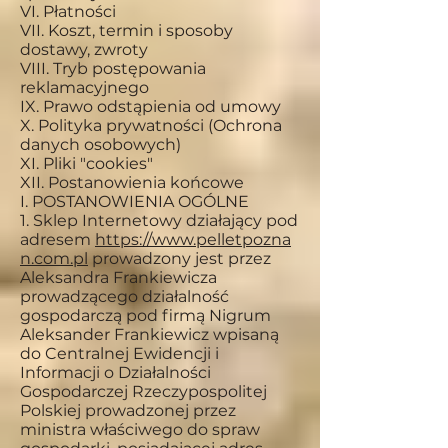
VI. Płatności
VII. Koszt, termin i sposoby
dostawy, zwroty
VIII. Tryb postępowania
reklamacyjnego
IX. Prawo odstąpienia od umowy
X. Polityka prywatności (Ochrona
danych osobowych)
XI. Pliki "cookies"
XII. Postanowienia końcowe
I. POSTANOWIENIA OGÓLNE
1. Sklep Internetowy działający pod
adresem
https://
www.pelletpozna
n.com.pl
prowadzony jest przez
Aleksandra Frankiewicza
prowadzącego działalność
gospodarczą pod firmą Nigrum
Aleksander Frankiewicz wpisaną
do Centralnej Ewidencji i
Informacji o Działalności
Gospodarczej Rzeczypospolitej
Polskiej prowadzonej przez
ministra właściwego do spraw