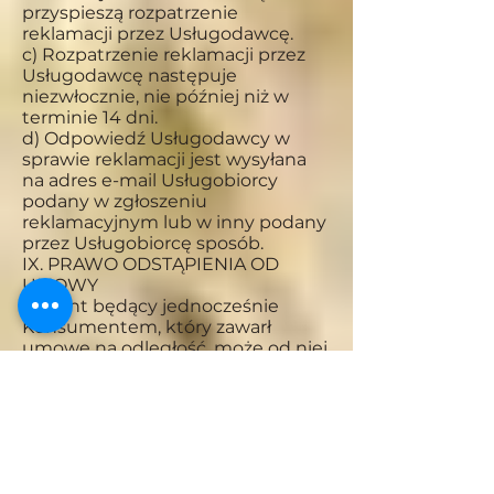
przyspieszą rozpatrzenie
reklamacji przez Usługodawcę.
c) Rozpatrzenie reklamacji przez
Usługodawcę następuje
niezwłocznie, nie później niż w
terminie 14 dni.
d) Odpowiedź Usługodawcy w
sprawie reklamacji jest wysyłana
na adres e-mail Usługobiorcy
podany w zgłoszeniu
reklamacyjnym lub w inny podany
przez Usługobiorcę sposób.
IX. PRAWO ODSTĄPIENIA OD
UMOWY
1. Klient będący jednocześnie
Konsumentem, który zawarł
umowę na odległość, może od niej
odstąpić bez podania przyczyn,
składając stosowne oświadczenie
na piśmie w terminie 14 dni. Do
zachowania tego terminu
wystarczy wysłanie oświadczenia o
odstąpieniu od umowy lub