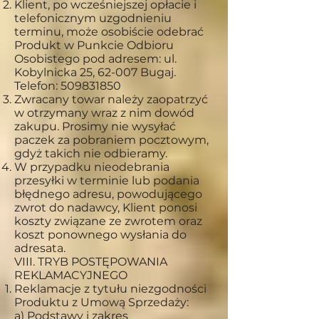
Klient, po wcześniejszej opłacie i
telefonicznym uzgodnieniu
terminu, może osobiście odebrać
Produkt w Punkcie Odbioru
Osobistego pod adresem: ul.
Kobylnicka 25, 62-007 Bugaj.
Telefon:
509831850
Zwracany towar należy zaopatrzyć
w otrzymany wraz z nim dowód
zakupu. Prosimy nie wysyłać
paczek za pobraniem pocztowym,
gdyż takich nie odbieramy.
W przypadku nieodebrania
przesyłki w terminie lub podania
błędnego adresu, powodującego
zwrot do nadawcy, Klient ponosi
koszty związane ze zwrotem oraz
koszt ponownego wysłania do
adresata.
VIII. TRYB POSTĘPOWANIA
REKLAMACYJNEGO
Reklamacje z tytułu niezgodności
Produktu z Umową Sprzedaży:
a) Podstawy i zakres