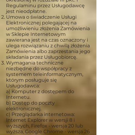
Regulaminu przez Usługodawcę
jest nieodpłatne.
Umowa o świadczenie Usługi
Elektronicznej polegającej na
umożliwieniu złożenia Zamówienia
w Sklepie Internetowym
zawierana jest na czas oznaczony i
ulega rozwiązaniu z chwilą złożenia
Zamówienia albo zaprzestania jego
składania przez Usługobiorcę.
Wymagania techniczne
niezbędne do współpracy z
systemem teleinformatycznym,
którym posługuje się
Usługodawca:
a) Komputer z dostępem do
Internetu.
b) Dostęp do poczty
elektronicznej.
c) Przeglądarka internetowa:
Internet Explorer w wersji 8 i
wyższych, Firefox - wersja 20 lub
wyższa, Google Chrome - wersja 26