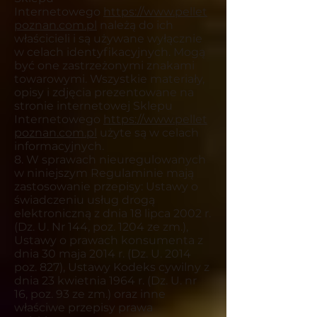
Internetowego
https://
www.pellet
poznan.com.pl
należą do ich
właścicieli i są używane wyłącznie
w celach identyfikacyjnych. Mogą
być one zastrzeżonymi znakami
towarowymi. Wszystkie materiały,
opisy i zdjęcia prezentowane na
stronie internetowej Sklepu
Internetowego
https://
www.pellet
poznan.com.pl
użyte są w celach
informacyjnych.
8. W sprawach nieuregulowanych
w niniejszym Regulaminie mają
zastosowanie przepisy: Ustawy o
świadczeniu usług drogą
elektroniczną z dnia 18 lipca 2002 r.
(Dz. U. Nr 144, poz. 1204 ze zm.),
Ustawy o prawach konsumenta z
dnia 30 maja 2014 r. (Dz. U. 2014
poz. 827), Ustawy Kodeks cywilny z
dnia 23 kwietnia 1964 r. (Dz. U. nr
16, poz. 93 ze zm.) oraz inne
właściwe przepisy prawa