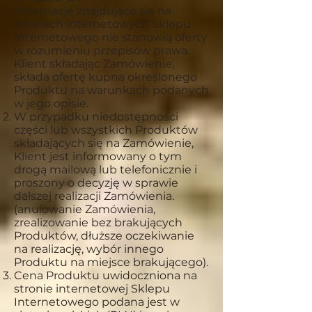
Informacje znajdujące się na
stronach internetowych Sklepu
Internetowego nie stanowią oferty
w rozumieniu przepisów prawa.
Klient składając Zamówienie,
składa ofertę kupna określonego
Produktu na warunkach podanych
w jego opisie.
W przypadku niedostępności
części lub wszystkich Produktów
składających się na Zamówienie,
Klient jest informowany o tym
drogą mailową lub telefonicznie i
proszony o decyzję w sprawie
dalszej realizacji Zamówienia.
(anulowanie Zamówienia,
zrealizowanie bez brakujących
Produktów, dłuższe oczekiwanie
na realizację, wybór innego
Produktu na miejsce brakującego).
Cena Produktu uwidoczniona na
stronie internetowej Sklepu
Internetowego podana jest w